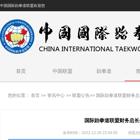
中国国际跆拳道联盟欢迎您
首页
中国联盟
跆拳道
联盟介绍
跆拳道简介
您的位置：
首页
>>
资讯中心
>>
联盟公告
>>
国际跆拳道联盟财务总
联盟章程
ITF简介
组织架构
崔泓熙将军
国际跆拳道联盟财务总长
发布时间：2022-12-26 23:34:00
浏览次
核心成员
技术构成