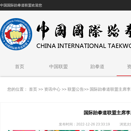
中国国际跆拳道联盟欢迎您
首页
中国联盟
跆拳道
联盟介绍
跆拳道简介
您的位置：
首页
>>
资讯中心
>>
联盟公告
>>
国际跆拳道联盟主席李
联盟章程
ITF简介
组织架构
崔泓熙将军
国际跆拳道联盟主席李
发布时间：2022-12-26 23:33:19
浏览次
核心成员
技术构成